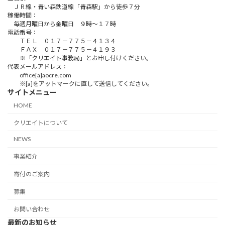
ＪＲ線・青い森鉄道線「青森駅」から徒歩７分
稼働時間：
毎週月曜日から金曜日 ９時～１７時
電話番号：
ＴＥＬ ０１７－７７５－４１３４
ＦＡＸ ０１７－７７５－４１９３
※「クリエイト事務局」とお申し付けください。
代表メールアドレス：
office[a]aocre.com
※[a]をアットマークに直して送信してください。
サイトメニュー
HOME
クリエイトについて
NEWS
事業紹介
寄付のご案内
募集
お問い合わせ
最新のお知らせ