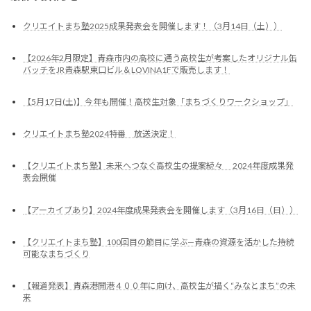
クリエイトまち塾2025成果発表会を開催します！（3月14日（土））
【2026年2月限定】青森市内の高校に通う高校生が考案したオリジナル缶
バッチをJR青森駅東口ビル＆LOVINA1Fで販売します！
【5月17日(土)】今年も開催！高校生対象「まちづくりワークショップ」
クリエイトまち塾2024特番 放送決定！
【クリエイトまち塾】未来へつなぐ高校生の提案続々 2024年度成果発
表会開催
【アーカイブあり】2024年度成果発表会を開催します（3月16日（日））
【クリエイトまち塾】100回目の節目に学ぶ—青森の資源を活かした持続
可能なまちづくり
【報道発表】青森港開港４００年に向け、高校生が描く“みなとまち”の未
来