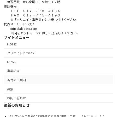
毎週月曜日から金曜日 ９時～１７時
電話番号：
ＴＥＬ ０１７－７７５－４１３４
ＦＡＸ ０１７－７７５－４１９３
※「クリエイト事務局」とお申し付けください。
代表メールアドレス：
office[a]aocre.com
※[a]をアットマークに直して送信してください。
サイトメニュー
HOME
クリエイトについて
NEWS
事業紹介
寄付のご案内
募集
お問い合わせ
最新のお知らせ
クリエイトまち塾2025成果発表会を開催します！（3月14日（土））