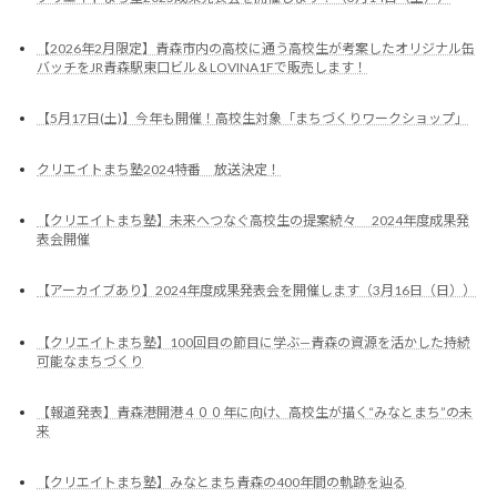
【2026年2月限定】青森市内の高校に通う高校生が考案したオリジナル缶
バッチをJR青森駅東口ビル＆LOVINA1Fで販売します！
【5月17日(土)】今年も開催！高校生対象「まちづくりワークショップ」
クリエイトまち塾2024特番 放送決定！
【クリエイトまち塾】未来へつなぐ高校生の提案続々 2024年度成果発
表会開催
【アーカイブあり】2024年度成果発表会を開催します（3月16日（日））
【クリエイトまち塾】100回目の節目に学ぶ—青森の資源を活かした持続
可能なまちづくり
【報道発表】青森港開港４００年に向け、高校生が描く“みなとまち”の未
来
【クリエイトまち塾】みなとまち青森の400年間の軌跡を辿る