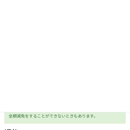
年会費
サポーターの年会費として、6,000円以上の任意の金額を頂戴して
おります。金額は毎年度変更することが可能です。
お支払いは、銀行口座振込、クレジットカード決済のいずれかか
ら選択することが可能です。
例えば、年額18,000円（月あたり1,500円）のご寄付で「高校
生１人の年間参加費」に充てることができます。
クリエイトでは、クリエイトまち塾の参加費の支出が難しい
ご家庭（住民税非課税世帯）に対して、参加費を減免する制
度を行っています。
ご家庭の状況如何で、意欲ある高校生の学びの差異を生じさ
せてはならないとの想いで実施しています。一方、法人の限
られた財政状況では、年度によっては、希望者全員に対して
全額減免をすることができないときもあります。