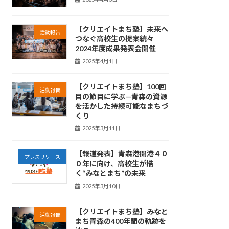
【クリエイトまち塾】未来へ
活動報告
つなぐ高校生の提案続々
2024年度成果発表会開催
2025年4月1日
【クリエイトまち塾】100回
活動報告
目の節目に学ぶ—青森の資源
を活かした持続可能なまちづ
くり
2025年3月11日
【報道発表】青森港開港４０
プレスリリース
０年に向け、高校生が描
く“みなとまち”の未来
2025年3月10日
【クリエイトまち塾】みなと
活動報告
まち青森の400年間の軌跡を