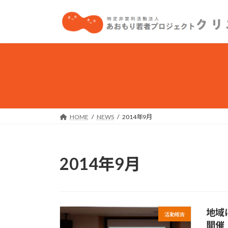
コ
ナ
ン
ビ
テ
ゲ
ン
ー
ツ
シ
へ
ョ
ス
ン
キ
に
ッ
移
プ
動
HOME
NEWS
2014年9月
2014年9月
地域
活動報告
開催