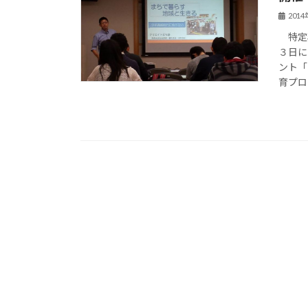
201
特定非
３日に
ント「
育プロ