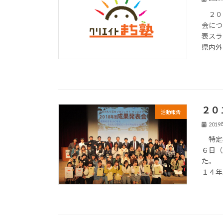
２０１
会につ
表スラ
県内外
２０
活動報告
201
特定非
６日（
た。 
１４年