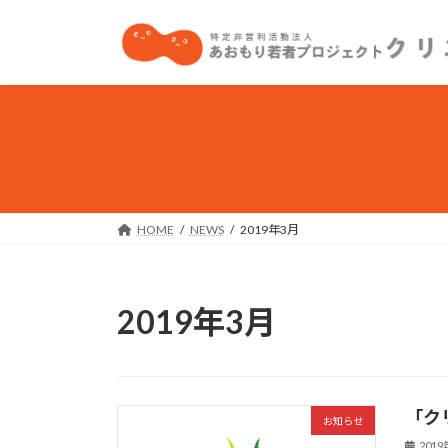
コ
ナ
ン
ビ
テ
ゲ
ン
ー
ツ
シ
へ
ョ
ス
ン
キ
に
ッ
移
プ
動
HOME
NEWS
2019年3月
2019年3月
「ク
お知らせ
201