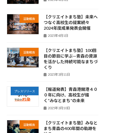
【クリエイトまち塾】未来へ
活動報告
つなぐ高校生の提案続々
2024年度成果発表会開催
2025年4月1日
【クリエイトまち塾】100回
活動報告
目の節目に学ぶ—青森の資源
を活かした持続可能なまちづ
くり
2025年3月11日
【報道発表】青森港開港４０
プレスリリース
０年に向け、高校生が描
く“みなとまち”の未来
2025年3月10日
【クリエイトまち塾】みなと
活動報告
まち青森の400年間の軌跡を