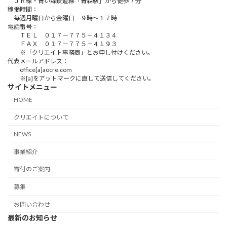
ＪＲ線・青い森鉄道線「青森駅」から徒歩７分
稼働時間：
毎週月曜日から金曜日 ９時～１７時
電話番号：
ＴＥＬ ０１７－７７５－４１３４
ＦＡＸ ０１７－７７５－４１９３
※「クリエイト事務局」とお申し付けください。
代表メールアドレス：
office[a]aocre.com
※[a]をアットマークに直して送信してください。
サイトメニュー
HOME
クリエイトについて
NEWS
事業紹介
寄付のご案内
募集
お問い合わせ
最新のお知らせ