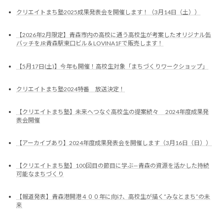
クリエイトまち塾2025成果発表会を開催します！（3月14日（土））
【2026年2月限定】青森市内の高校に通う高校生が考案したオリジナル缶
バッチをJR青森駅東口ビル＆LOVINA1Fで販売します！
【5月17日(土)】今年も開催！高校生対象「まちづくりワークショップ」
クリエイトまち塾2024特番 放送決定！
【クリエイトまち塾】未来へつなぐ高校生の提案続々 2024年度成果発
表会開催
【アーカイブあり】2024年度成果発表会を開催します（3月16日（日））
【クリエイトまち塾】100回目の節目に学ぶ—青森の資源を活かした持続
可能なまちづくり
【報道発表】青森港開港４００年に向け、高校生が描く“みなとまち”の未
来