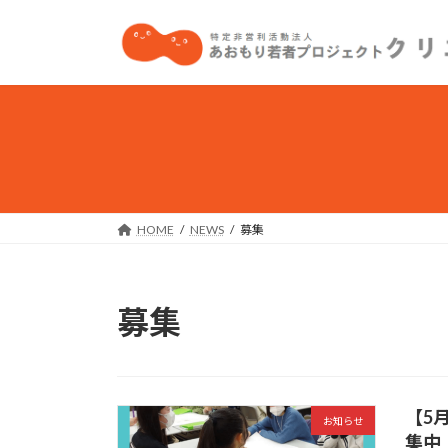
コ
ナ
ン
ビ
テ
ゲ
ン
ー
ツ
シ
へ
ョ
ス
ン
キ
に
ッ
移
プ
動
HOME
NEWS
募集
募集
【5
お知らせ
集中