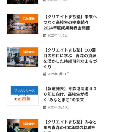
【クリエイトまち塾】未来へ
活動報告
つなぐ高校生の提案続々
2024年度成果発表会開催
2025年4月1日
【クリエイトまち塾】100回
活動報告
目の節目に学ぶ—青森の資源
を活かした持続可能なまちづ
くり
2025年3月11日
【報道発表】青森港開港４０
プレスリリース
０年に向け、高校生が描
く“みなとまち”の未来
2025年3月10日
【クリエイトまち塾】みなと
活動報告
まち青森の400年間の軌跡を