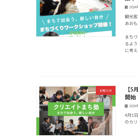
202
観光客
あおも
まちづ
るよう
に考え
【5
お知らせ
開始
202
4月1
のカリ