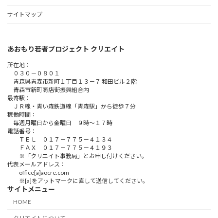
サイトマップ
あおもり若者プロジェクト クリエイト
所在地：
０３０－０８０１
青森県青森市新町１丁目１３－７ 和田ビル２階
青森市新町商店街振興組合内
最寄駅：
ＪＲ線・青い森鉄道線「青森駅」から徒歩７分
稼働時間：
毎週月曜日から金曜日 ９時～１７時
電話番号：
ＴＥＬ ０１７－７７５－４１３４
ＦＡＸ ０１７－７７５－４１９３
※「クリエイト事務局」とお申し付けください。
代表メールアドレス：
office[a]aocre.com
※[a]をアットマークに直して送信してください。
サイトメニュー
HOME