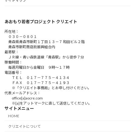
サイトマップ
あおもり若者プロジェクト クリエイト
所在地：
０３０－０８０１
青森県青森市新町１丁目１３－７ 和田ビル２階
青森市新町商店街振興組合内
最寄駅：
ＪＲ線・青い森鉄道線「青森駅」から徒歩７分
稼働時間：
毎週月曜日から金曜日 ９時～１７時
電話番号：
ＴＥＬ ０１７－７７５－４１３４
ＦＡＸ ０１７－７７５－４１９３
※「クリエイト事務局」とお申し付けください。
代表メールアドレス：
office[a]aocre.com
※[a]をアットマークに直して送信してください。
サイトメニュー
HOME
クリエイトについて