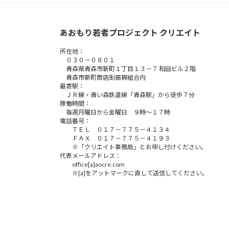
あおもり若者プロジェクト クリエイト
所在地：
０３０－０８０１
青森県青森市新町１丁目１３－７ 和田ビル２階
青森市新町商店街振興組合内
最寄駅：
ＪＲ線・青い森鉄道線「青森駅」から徒歩７分
稼働時間：
毎週月曜日から金曜日 ９時～１７時
電話番号：
ＴＥＬ ０１７－７７５－４１３４
ＦＡＸ ０１７－７７５－４１９３
※「クリエイト事務局」とお申し付けください。
代表メールアドレス：
office[a]aocre.com
※[a]をアットマークに直して送信してください。