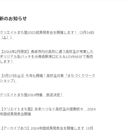
新のお知らせ
クリエイトまち塾2025成果発表会を開催します！（3月14日
（土））
【2026年2月限定】青森市内の高校に通う高校生が考案した
オリジナル缶バッチをJR青森駅東口ビル＆LOVINA1Fで販売
します！
【5月17日(土)】今年も開催！高校生対象「まちづくりワーク
ショップ」
クリエイトまち塾2024特番 放送決定！
【クリエイトまち塾】未来へつなぐ高校生の提案続々 2024
年度成果発表会開催
【アーカイブあり】2024年度成果発表会を開催します（3月