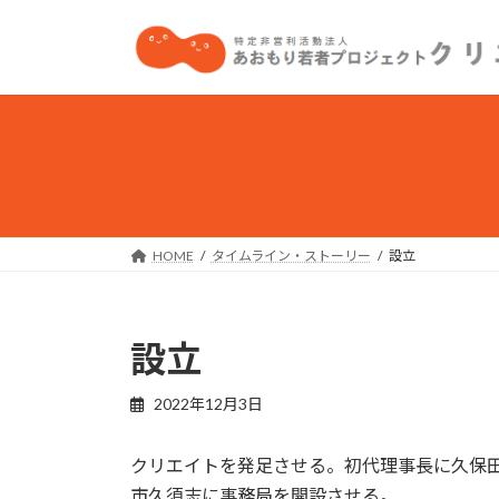
コ
ナ
ン
ビ
テ
ゲ
ン
ー
ツ
シ
へ
ョ
ス
ン
キ
に
ッ
移
プ
動
HOME
タイムライン・ストーリー
設立
設立
2022年12月3日
クリエイトを発足させる。初代理事長に久保
市久須志に事務局を開設させる。