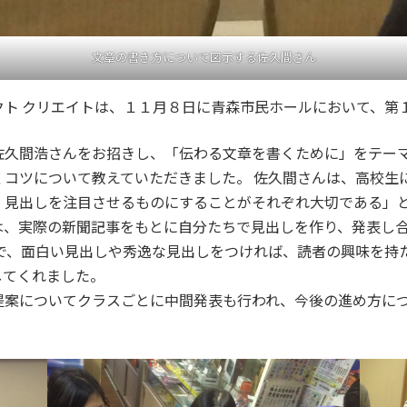
文章の書き方について図示する佐久間さん
ト クリエイトは、１１月８日に青森市民ホールにおいて、第
久間浩さんをお招きし、「伝わる文章を書くために」をテー
くコツについて教えていただきました。 佐久間さんは、高校生
・見出しを注目させるものにすることがそれぞれ大切である」
、実際の新聞記事をもとに自分たちで見出しを作り、発表し合
話で、面白い見出しや秀逸な見出しをつければ、読者の興味を持
してくれました。
案についてクラスごとに中間発表も行われ、今後の進め方につ