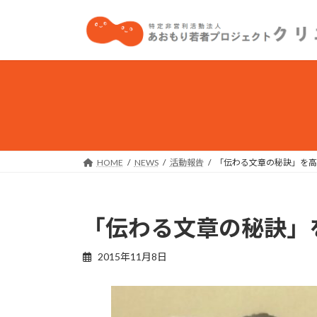
コ
ナ
ン
ビ
テ
ゲ
ン
ー
ツ
シ
へ
ョ
ス
ン
キ
に
ッ
移
プ
動
HOME
NEWS
活動報告
「伝わる文章の秘訣」を高
「伝わる文章の秘訣」
2015年11月8日