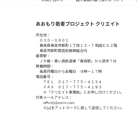
あおもり若者プロジェクト クリエイト
所在地：
０３０－０８０１
青森県青森市新町１丁目１３－７ 和田ビル２階
青森市新町商店街振興組合内
最寄駅：
ＪＲ線・青い森鉄道線「青森駅」から徒歩７分
稼働時間：
毎週月曜日から金曜日 ９時～１７時
電話番号：
ＴＥＬ ０１７－７７５－４１３４
ＦＡＸ ０１７－７７５－４１９３
※「クリエイト事務局」とお申し付けください。
代表メールアドレス：
office[a]aocre.com
※[a]をアットマークに直して送信してください。