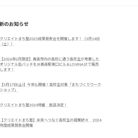
新のお知らせ
クリエイトまち塾2025成果発表会を開催します！（3月14日
（土））
【2026年2月限定】青森市内の高校に通う高校生が考案した
オリジナル缶バッチをJR青森駅東口ビル＆LOVINA1Fで販売
します！
【5月17日(土)】今年も開催！高校生対象「まちづくりワーク
ショップ」
クリエイトまち塾2024特番 放送決定！
【クリエイトまち塾】未来へつなぐ高校生の提案続々 2024
年度成果発表会開催