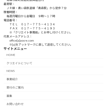
最寄駅：
ＪＲ線・青い森鉄道線「青森駅」から徒歩７分
稼働時間：
毎週月曜日から金曜日 ９時～１７時
電話番号：
ＴＥＬ ０１７－７７５－４１３４
ＦＡＸ ０１７－７７５－４１９３
※「クリエイト事務局」とお申し付けください。
代表メールアドレス：
office[a]aocre.com
※[a]をアットマークに直して送信してください。
サイトメニュー
HOME
クリエイトについて
NEWS
事業紹介
寄付のご案内
募集
お問い合わせ