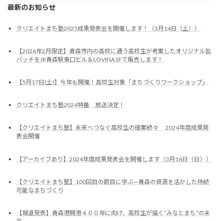
最新のお知らせ
クリエイトまち塾2025成果発表会を開催します！（3月14日（土））
【2026年2月限定】青森市内の高校に通う高校生が考案したオリジナル缶
バッチをJR青森駅東口ビル＆LOVINA1Fで販売します！
【5月17日(土)】今年も開催！高校生対象「まちづくりワークショップ」
クリエイトまち塾2024特番 放送決定！
【クリエイトまち塾】未来へつなぐ高校生の提案続々 2024年度成果発
表会開催
【アーカイブあり】2024年度成果発表会を開催します（3月16日（日））
【クリエイトまち塾】100回目の節目に学ぶ—青森の資源を活かした持続
可能なまちづくり
【報道発表】青森港開港４００年に向け、高校生が描く“みなとまち”の未